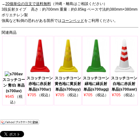
→
20個単位の注文で送料無料
（沖縄・離島はご相談ください）
3段反射タイプ 高さ：約700mm 重量：約0.85kg ベース寸法約380mm×380mm
ポリエチレン製
強風など転倒の恐れがある箇所では
コーンベッド
をご利用ください。
関連商品
スコッチコーン
スコッチコーン
スコッチコーン
スコッチコーン
スコッチコー
赤地に赤反射
黄色地に黄反射
緑地に緑反射
白地に赤反射
ン 青/白 単品
単品(s700ar)
単品(s700ayy)
単品(s700agg)
単品(s700awr)
(s700av)
¥705
（税込）
¥705
（税込）
¥705
（税込）
¥705
（税込）
¥645
（税
込）