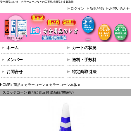
安全用品のレオ - カラーコーンなどの工事現場用品を多数取扱
ログイン
新規登録
お問い合わせ
ホーム
カートの状況
メンバー
送料・手数料
お問合せ
特定商取引法
HOME
»
商品
»
カラーコーン
»
カラーコーン本体
»
スコッチコーン 白地に青反射 単品(s700awv)