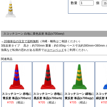
数量
個
スコッチコーン 白地に黄色反射 単品(s700awy)
→
20個単位の注文で送料無料
（沖縄・離島はご相談ください）
3段反射タイプ 高さ：約700mm 重量：約0.85kg ベース寸法約380mm×380m
強風など転倒の恐れがある箇所では
コーンベッド
をご利用ください。
関連商品
スコッチコーン 赤地に
スコッチコーン 赤地に
スコッチコーン 緑地に
スコッチ
青反射 単品(s700arv)
黒反射 単品(s700arb)
黄反射 単品(s700agy)
緑反射 単
¥705
（税込）
¥705
（税込）
¥705
（税込）
¥70