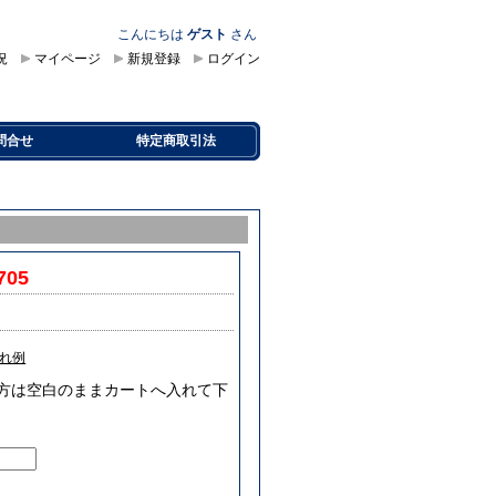
こんにちは
ゲスト
さん
況
マイページ
新規登録
ログイン
問合せ
特定商取引法
705
れ例
要な方は空白のままカートへ入れて下