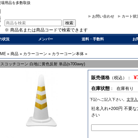
現場用品を多数取扱
お問い合わせ
カート状
※ 商品名または商品コードで検索できます
の状況
メンバー
送料・手数料
お
OME
»
商品
»
カラーコーン
»
カラーコーン本体
»
スコッチコーン 白地に黄色反射 単品(s700awy)
¥
販売価格
（税込）
：
在庫状態
： 在庫有り
下記へご記入下さい。
文字入
社名入れ+200円 不
さい