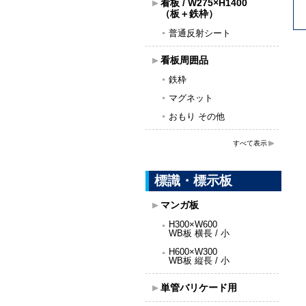
看板 / W275×H1400
（板＋鉄枠）
普通反射シート
看板周囲品
鉄枠
マグネット
おもり その他
すべて表示
標識・標示板
マンガ板
H300×W600
WB板 横長 / 小
H600×W300
WB板 縦長 / 小
単管バリケード用