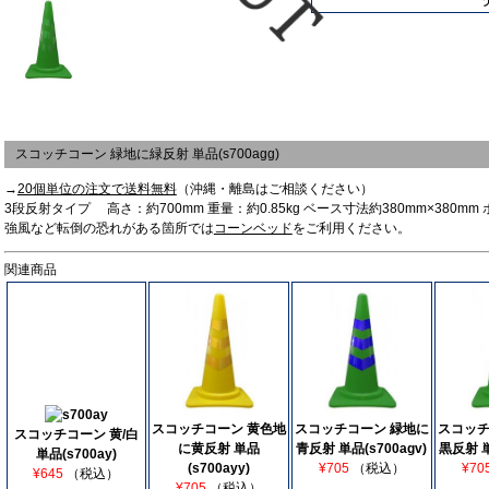
スコッチコーン 緑地に緑反射 単品(s700agg)
→
20個単位の注文で送料無料
（沖縄・離島はご相談ください）
3段反射タイプ 高さ：約700mm 重量：約0.85kg ベース寸法約380mm×380m
強風など転倒の恐れがある箇所では
コーンベッド
をご利用ください。
関連商品
スコッチコーン 黄色地
スコッチコーン 緑地に
スコッチ
スコッチコーン 黄/白
に黄反射 単品
青反射 単品(s700agv)
黒反射 単
単品(s700ay)
(s700ayy)
¥705
（税込）
¥70
¥645
（税込）
¥705
（税込）