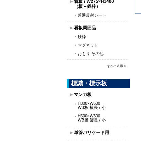
看板 / W275×H1400
（板＋鉄枠）
普通反射シート
看板周囲品
鉄枠
マグネット
おもり その他
すべて表示
標識・標示板
マンガ板
H300×W600
WB板 横長 / 小
H600×W300
WB板 縦長 / 小
単管バリケード用