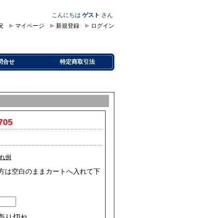
こんにちは
ゲスト
さん
況
マイページ
新規登録
ログイン
問合せ
特定商取引法
705
れ例
要な方は空白のままカートへ入れて下
売り切れ