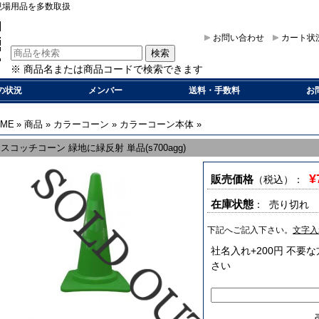
現場用品を多数取扱
お問い合わせ
カート状
※ 商品名または商品コードで検索できます
の状況
メンバー
送料・手数料
お
OME
»
商品
»
カラーコーン
»
カラーコーン本体
»
スコッチコーン 緑地に緑反射 単品(s700agg)
¥
販売価格
（税込）
：
在庫状態
： 売り切れ
下記へご記入下さい。
文字入
社名入れ+200円 不
さい