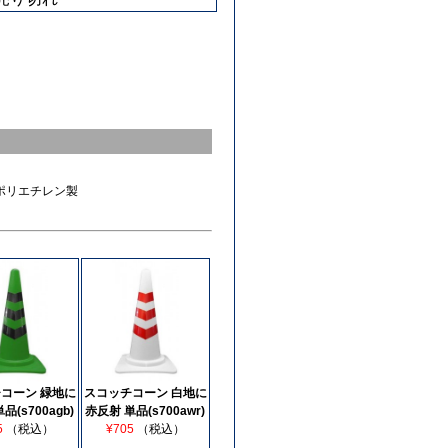
m ポリエチレン製
コーン 緑地に
スコッチコーン 白地に
品(s700agb)
赤反射 単品(s700awr)
5
（税込）
¥705
（税込）