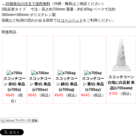
→
20個単位の注文で送料無料
（沖縄・離島はご相談ください）
3段反射タイプ 寸法：高さ約700mm 重量：約0.85kg ベース寸法約
380mm×380mm ポリエチレン製
強風など転倒の恐れがある箇所では
コーンベッド
をご利用ください。
関連商品
スコッチコーン
スコッチコー
スコッチコー
スコッチコー
スコッチコー
白地に白反射 単
ン 赤/白 単品
ン 青/白 単品
ン 緑/白 単品
ン 黄/白 単品
品(s700aww)
(s700a)
(s700av)
(s700ag)
(s700ay)
¥705
（税込）
¥645
（税
¥645
（税込）
¥645
（税込）
¥645
（税込）
込）