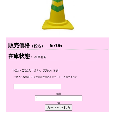
販売価格
¥705
（税込）
：
在庫状態
： 在庫有り
下記へご記入下さい。
文字入れ例
社名入れ+200円 不要な方は空白のままカートへ入れて下さい
数量
個