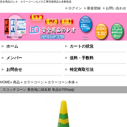
安全用品のレオ - カラーコーンなどの工事現場用品を多数取扱
ログイン
新規登録
お問い合わせ
ホーム
カートの状況
メンバー
送料・手数料
お問合せ
特定商取引法
HOME
»
商品
»
カラーコーン
»
カラーコーン本体
»
スコッチコーン 黄色地に緑反射 単品(s700ayg)