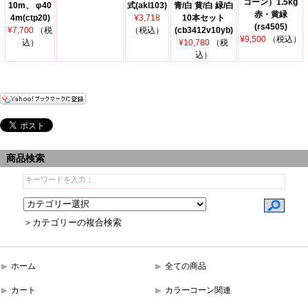
コーン）1.5kg
10m、 φ40
式(akl103)
青/白 黄/白 緑/白
赤・黄緑
4m(ctp20)
¥3,718
10本セット
(rs4505)
¥7,700
（税
（税込）
(cb3412v10yb)
¥9,500
（税込）
込）
¥10,780
（税
込）
商品検索
＞カテゴリーの複合検索
ホーム
全ての商品
カート
カラーコーン関連