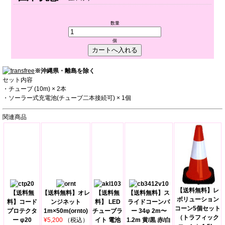
数量
個
※沖縄県・離島を除く
セット内容
・チューブ (10m) × 2本
・ソーラー式充電池(チューブ二本接続可) × 1個
関連商品
【送料無料】レ
【送料無
【送料無料】オレ
【送料無
【送料無料】ス
ボリューション
料】コード
ンジネット
料】 LED
ライドコーンバ
コーン5個セット
プロテクタ
1m×50m(ornto)
チューブラ
ー 34φ 2m〜
（トラフィック
ー φ20
¥5,200
（税込）
イト 電池
1.2m 黄/黒 赤/白