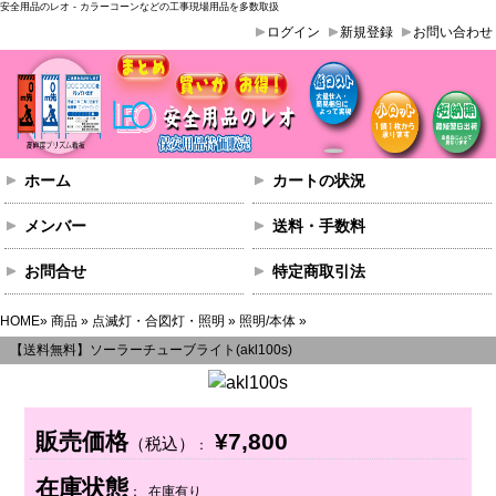
安全用品のレオ - カラーコーンなどの工事現場用品を多数取扱
ログイン
新規登録
お問い合わせ
ホーム
カートの状況
メンバー
送料・手数料
お問合せ
特定商取引法
HOME
»
商品
»
点滅灯・合図灯・照明
»
照明/本体
»
【送料無料】ソーラーチューブライト(akl100s)
販売価格
¥7,800
（税込）
：
在庫状態
： 在庫有り