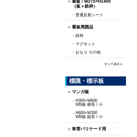
看板 / W275×H1400
（板＋鉄枠）
普通反射シート
看板周囲品
鉄枠
マグネット
おもり その他
すべて表示
標識・標示板
マンガ板
H300×W600
WB板 横長 / 小
H600×W300
WB板 縦長 / 小
単管バリケード用