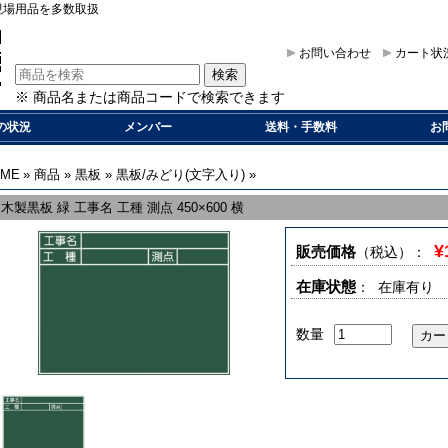
現場用品を多数取扱
お問い合わせ
カート状
※ 商品名または商品コードで検索できます
の状況
メンバー
送料・手数料
お
OME
»
商品
»
黒板
»
黒板/みどり(文字入り)
»
木製黒板 緑 工事名 工種 測点 450×600 横
¥
販売価格
（税込）
：
在庫状態
： 在庫有り
数量