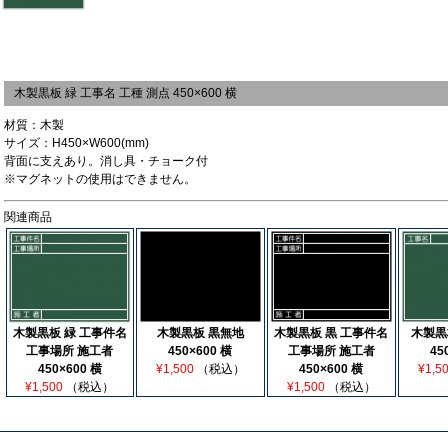
木製黒板 緑 工事名 工種 測点 450×600 横
材質：木製
サイズ：H450×W600(mm)
背面に支えあり。消し具・チョーク付
※マグネットの使用はできません。
関連商品
木製黒板 緑 工事件名
木製黒板 黒無地
木製黒板 黒 工事件名
木製黒
工事場所 施工者
450×600 横
工事場所 施工者
45
450×600 横
¥1,500
（税込）
450×600 横
¥1,5
¥1,500
（税込）
¥1,500
（税込）