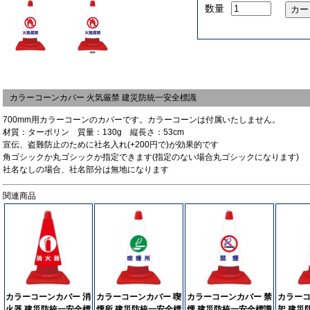
数量
カラーコーンカバー 火気厳禁 建災防統一安全標識
700mm用カラーコーンのカバーです。カラーコーンは付属いたしません。
材質：ターポリン 質量：130g 縦長さ：53cm
宣伝、盗難防止のために社名入れ(+200円で)が効果的です
角ゴシックか丸ゴシックか指定できます(指定のない場合丸ゴシックになります)
社名なしの場合、社名部分は無地になります
関連商品
カラーコーンカバー 消
カラーコーンカバー 喫
カラーコーンカバー 禁
カラーコ
火器 建災防統一安全標
煙所 建災防統一安全標
煙 建災防統一安全標識
架 建災