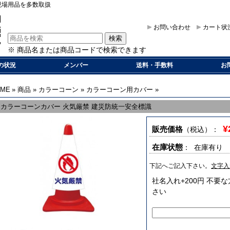
現場用品を多数取扱
お問い合わせ
カート状
※ 商品名または商品コードで検索できます
の状況
メンバー
送料・手数料
お
OME
»
商品
»
カラーコーン
»
カラーコーン用カバー
»
カラーコーンカバー 火気厳禁 建災防統一安全標識
¥
販売価格
（税込）
：
在庫状態
： 在庫有り
下記へご記入下さい。
文字入
社名入れ+200円 不
さい