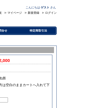
こんにちは
ゲスト
さん
況
マイページ
新規登録
ログイン
問合せ
特定商取引法
2,000
れ例
要な方は空白のままカートへ入れて下