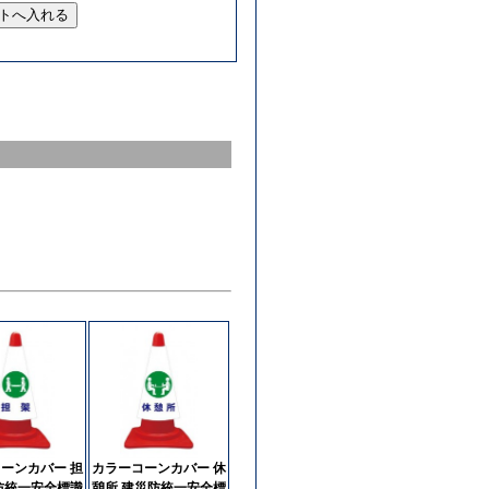
ーンカバー 担
カラーコーンカバー 休
防統一安全標識
憩所 建災防統一安全標