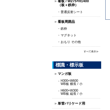
看板 / W275×H1400
（板＋鉄枠）
普通反射シート
看板周囲品
鉄枠
マグネット
おもり その他
すべて表示
標識・標示板
マンガ板
H300×W600
WB板 横長 / 小
H600×W300
WB板 縦長 / 小
単管バリケード用