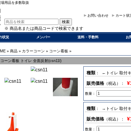
現場用品を多数取扱
お問い合わせ
カート状
※ 商品名または商品コードで検索できます
の状況
メンバー
送料・手数料
お
OME
»
商品
»
カラーコーン
»
コーン看板
»
コーン看板 トイレ 全面反射(csn11l)
種類
： ←トイレ 取付
¥
販売価格
（税込）
：
数量：
種類
： →トイレ 取付
¥
販売価格
（税込）
：
数量：