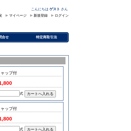
こんにちは
ゲスト
さん
況
マイページ
新規登録
ログイン
問合せ
特定商取引法
キャップ付
1,800
式
キャップ付
1,800
式