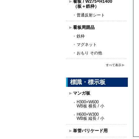
看板 / W275×H1400
（板＋鉄枠）
普通反射シート
看板周囲品
鉄枠
マグネット
おもり その他
すべて表示
標識・標示板
マンガ板
H300×W600
WB板 横長 / 小
H600×W300
WB板 縦長 / 小
単管バリケード用