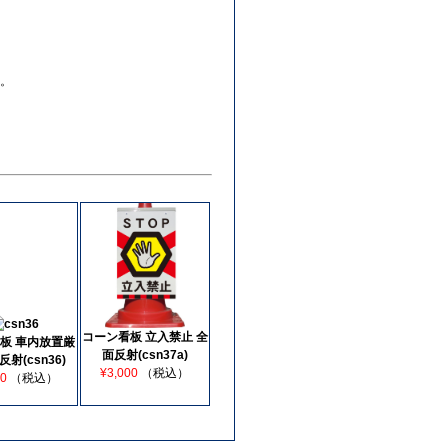
。
コーン看板 立入禁止 全
板 車内放置厳
面反射(csn37a)
反射(csn36)
¥3,000
（税込）
00
（税込）