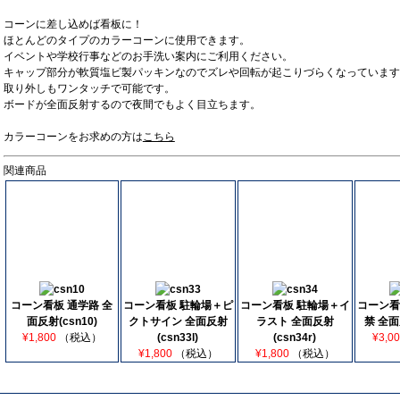
コーンに差し込めば看板に！
ほとんどのタイプのカラーコーンに使用できます。
イベントや学校行事などのお手洗い案内にご利用ください。
キャップ部分が軟質塩ビ製パッキンなのでズレや回転が起こりづらくなっています
取り外しもワンタッチで可能です。
ボードが全面反射するので夜間でもよく目立ちます。
カラーコーンをお求めの方は
こちら
関連商品
コーン看板 通学路 全
コーン看板 駐輪場＋ピ
コーン看板 駐輪場＋イ
コーン看
面反射(csn10)
クトサイン 全面反射
ラスト 全面反射
禁 全面
¥1,800
（税込）
(csn33l)
(csn34r)
¥3,0
¥1,800
（税込）
¥1,800
（税込）