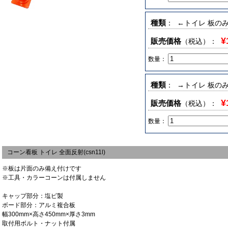
種類
： ←トイレ 板の
¥
販売価格
（税込）
：
数量：
種類
： →トイレ 板の
¥
販売価格
（税込）
：
数量：
コーン看板 トイレ 全面反射(csn11l)
※板は片面のみ備え付けです
※工具・カラーコーンは付属しません
キャップ部分：塩ビ製
ボード部分：アルミ複合板
幅300mm×高さ450mm×厚さ3mm
取付用ボルト・ナット付属