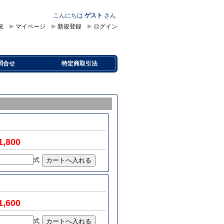
こんにちは
ゲスト
さん
況
マイページ
新規登録
ログイン
問合せ
特定商取引法
1,800
式
1,600
式