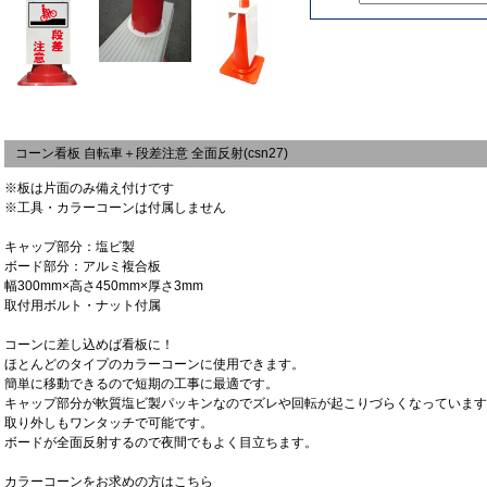
コーン看板 自転車＋段差注意 全面反射(csn27)
※板は片面のみ備え付けです
※工具・カラーコーンは付属しません
キャップ部分：塩ビ製
ボード部分：アルミ複合板
幅300mm×高さ450mm×厚さ3mm
取付用ボルト・ナット付属
コーンに差し込めば看板に！
ほとんどのタイプのカラーコーンに使用できます。
簡単に移動できるので短期の工事に最適です。
キャップ部分が軟質塩ビ製パッキンなのでズレや回転が起こりづらくなっています
取り外しもワンタッチで可能です。
ボードが全面反射するので夜間でもよく目立ちます。
カラーコーンをお求めの方は
こちら