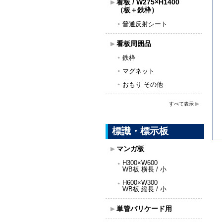
看板 / W275×H1400
（板＋鉄枠）
普通反射シート
看板周囲品
鉄枠
マグネット
おもり その他
すべて表示
標識・標示板
マンガ板
H300×W600
WB板 横長 / 小
H600×W300
WB板 縦長 / 小
単管バリケード用