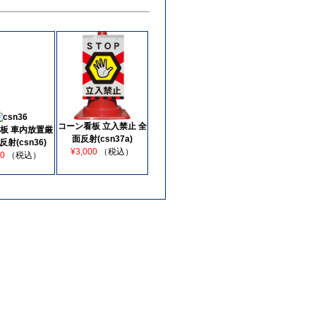
コーン看板 立入禁止 全
板 車内放置厳
面反射(csn37a)
反射(csn36)
¥3,000
（税込）
00
（税込）