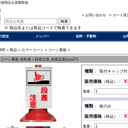
現場用品を多数取扱
お問い合わせ
カート状
※ 商品名または商品コードで検索できます
の状況
メンバー
送料・手数料
お
OME
»
商品
»
カラーコーン
»
コーン看板
»
コーン看板 自転車＋段差注意 全面反射(csn27)
種類
： 取付キャップ付
¥
販売価格
（税込）
：
数量：
種類
： 板のみ
¥
販売価格
（税込）
：
数量：