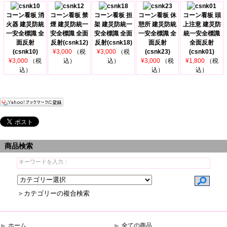
コーン看板 消
コーン看板 禁
コーン看板 担
コーン看板 休
コーン看板 頭
火器 建災防統
煙 建災防統一
架 建災防統一
憩所 建災防統
上注意 建災防
一安全標識 全
安全標識 全面
安全標識 全面
一安全標識 全
統一安全標識
面反射
反射(csnk12)
反射(csnk18)
面反射
全面反射
(csnk10)
¥3,000
（税
¥3,000
（税
(csnk23)
(csnk01)
¥3,000
（税
込）
込）
¥3,000
（税
¥1,800
（税
込）
込）
込）
商品検索
＞カテゴリーの複合検索
ホーム
全ての商品