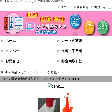
安全用品のレオ - カラーコーンなどの工事現場用品を多数取扱
ログイン
新規登録
お問い合わせ
ホーム
カートの状況
メンバー
送料・手数料
お問合せ
特定商取引法
HOME
»
商品
»
カラーコーン
»
コーン看板
»
コーン看板 喫煙所 建災防統一安全標識 全面反射(csnk11)