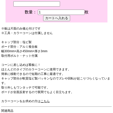
数量：
枚
※板は片面のみ備え付けです
※工具・カラーコーンは付属しません
キャップ部分：塩ビ製
ボード部分：アルミ複合板
幅300mm×高さ450mm×厚さ3mm
取付用ボルト・ナット付属
コーンに差し込めば看板に！
ほとんどのタイプのカラーコーンに使用できます。
簡単に移動できるので短期の工事に最適です。
キャップ部分が軟質塩ビ製パッキンなのでズレや回転が起こりづらくなっていま
す。
取り外しもワンタッチで可能です。
ボードが全面反射するので夜間でもよく目立ちます。
カラーコーンをお求めの方は
こちら
関連商品