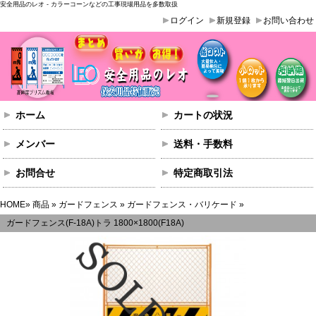
安全用品のレオ - カラーコーンなどの工事現場用品を多数取扱
ログイン
新規登録
お問い合わせ
ホーム
カートの状況
メンバー
送料・手数料
お問合せ
特定商取引法
HOME
»
商品
»
ガードフェンス
»
ガードフェンス・バリケード
»
ガードフェンス(F-18A)トラ 1800×1800(F18A)