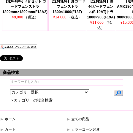
【送料無料】2台セット ガ
【送料無料】扉ガード
【送料無料】扉
【送
ードフェンストラ
フェンストラ
付ガードフェン
AMK18
1800mm×1800mm(F18A2)
1800×1800(F18T)
ス(F-19AT)トラ
¥9,000
（税込）
¥14,000
（税込）
1800×900(F19A)
900×180
¥11,000
（税
¥15,00
込）
商品検索
＞カテゴリーの複合検索
ホーム
全ての商品
カート
カラーコーン関連