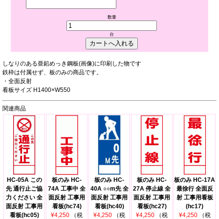
数量
台
しなりのある亜鉛めっき鋼板(画像)に印刷した物です
鉄枠は付属せず、板のみの商品です。
・全面反射
看板サイズ H1400×W550
関連商品
HC-05A この
板のみ HC-
板のみ HC-
板のみ HC-
板のみ HC-17A
先 通行止ご協
74A 工事中 全
40A ○○m先 全
27A 停止線 全
最徐行 全面反
力ください 全
面反射 工事用
面反射 工事用
面反射 工事用
射 工事用看板
面反射 工事用
看板(hc74)
看板(hc40)
看板(hc27)
(hc17)
看板(hc05)
¥4,250
（税
¥4,250
（税
¥4,250
（税
¥4,250
（税