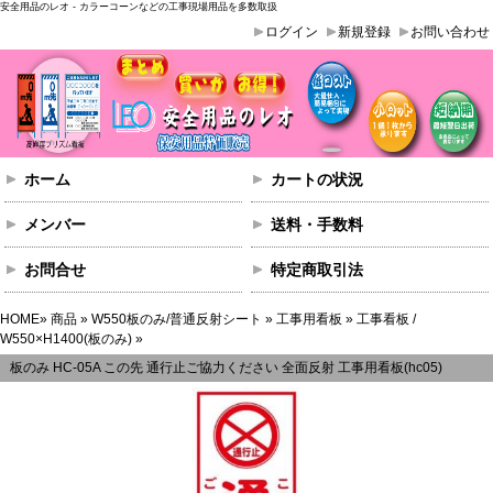
安全用品のレオ - カラーコーンなどの工事現場用品を多数取扱
ログイン
新規登録
お問い合わせ
ホーム
カートの状況
メンバー
送料・手数料
お問合せ
特定商取引法
HOME
»
商品
»
W550板のみ/普通反射シート
»
工事用看板
»
工事看板 /
W550×H1400(板のみ)
»
板のみ HC-05A この先 通行止ご協力ください 全面反射 工事用看板(hc05)