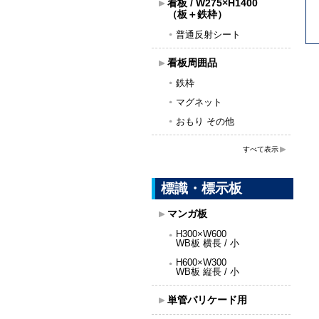
看板 / W275×H1400
（板＋鉄枠）
普通反射シート
看板周囲品
鉄枠
マグネット
おもり その他
すべて表示
標識・標示板
マンガ板
H300×W600
WB板 横長 / 小
H600×W300
WB板 縦長 / 小
単管バリケード用