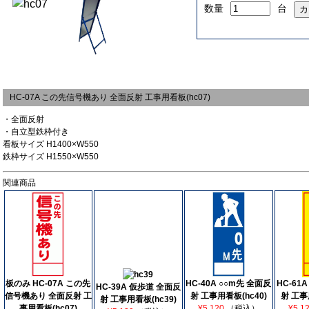
数量
台
HC-07A この先信号機あり 全面反射 工事用看板(hc07)
・全面反射
・自立型鉄枠付き
看板サイズ H1400×W550
鉄枠サイズ H1550×W550
関連商品
板のみ HC-07A この先
HC-40A ○○m先 全面反
HC-61
HC-39A 仮歩道 全面反
信号機あり 全面反射 工
射 工事用看板(hc40)
射 工事
射 工事用看板(hc39)
事用看板(hc07)
¥5,120
（税込）
¥5,1