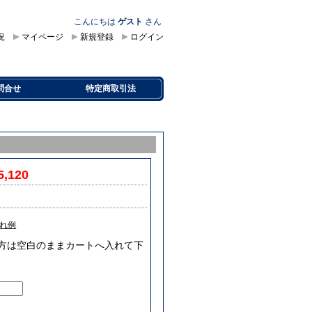
こんにちは
ゲスト
さん
況
マイページ
新規登録
ログイン
問合せ
特定商取引法
5,120
れ例
要な方は空白のままカートへ入れて下