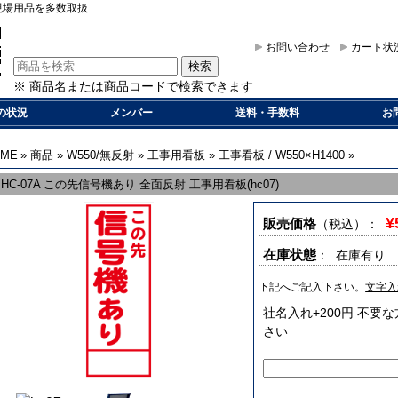
現場用品を多数取扱
お問い合わせ
カート状
※ 商品名または商品コードで検索できます
の状況
メンバー
送料・手数料
お
OME
»
商品
»
W550/無反射
»
工事用看板
»
工事看板 / W550×H1400
»
HC-07A この先信号機あり 全面反射 工事用看板(hc07)
¥
販売価格
（税込）
：
在庫状態
： 在庫有り
下記へご記入下さい。
文字入
社名入れ+200円 不
さい