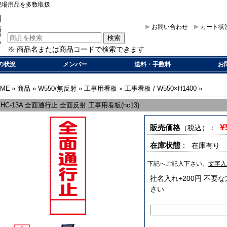
現場用品を多数取扱
お問い合わせ
カート状
※ 商品名または商品コードで検索できます
の状況
メンバー
送料・手数料
お
OME
»
商品
»
W550/無反射
»
工事用看板
»
工事看板 / W550×H1400
»
HC-13A 全面通行止 全面反射 工事用看板(hc13)
¥
販売価格
（税込）
：
在庫状態
： 在庫有り
下記へご記入下さい。
文字入
社名入れ+200円 不
さい