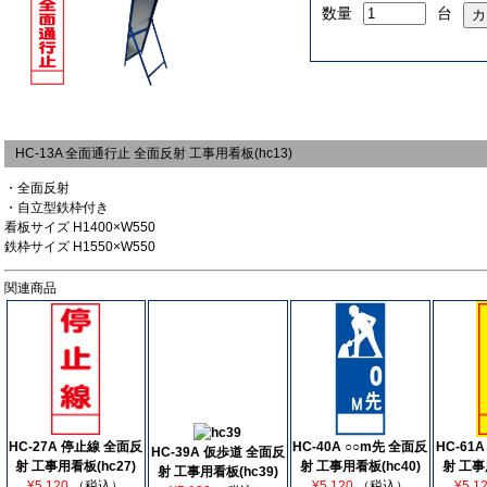
数量
台
HC-13A 全面通行止 全面反射 工事用看板(hc13)
・全面反射
・自立型鉄枠付き
看板サイズ H1400×W550
鉄枠サイズ H1550×W550
関連商品
HC-27A 停止線 全面反
HC-40A ○○m先 全面反
HC-61
HC-39A 仮歩道 全面反
射 工事用看板(hc27)
射 工事用看板(hc40)
射 工事
射 工事用看板(hc39)
¥5,120
（税込）
¥5,120
（税込）
¥5,1