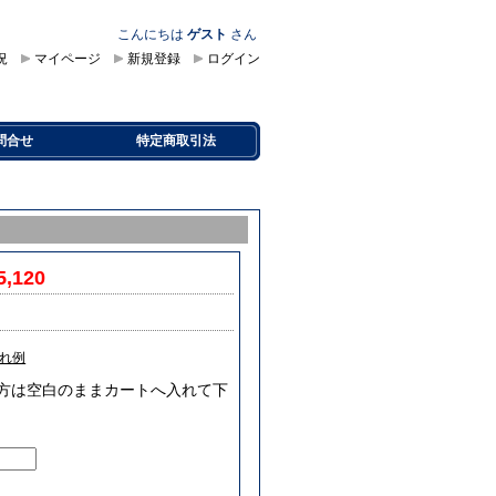
こんにちは
ゲスト
さん
況
マイページ
新規登録
ログイン
問合せ
特定商取引法
5,120
れ例
要な方は空白のままカートへ入れて下