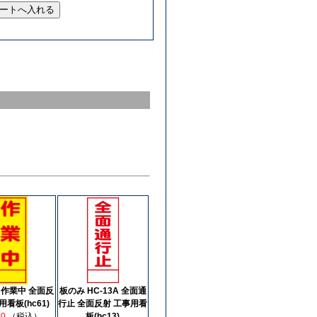
A 作業中 全面反
板のみ HC-13A 全面通
用看板(hc61)
行止 全面反射 工事用看
20
（税込）
板(hc13)