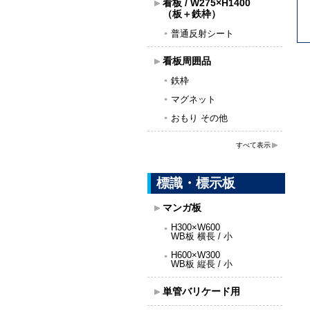
看板 / W275×H1400
（板＋鉄枠）
普通反射シート
看板周囲品
鉄枠
マグネット
おもり その他
すべて表示
標識・標示板
マンガ板
H300×W600
WB板 横長 / 小
H600×W300
WB板 縦長 / 小
単管バリケード用