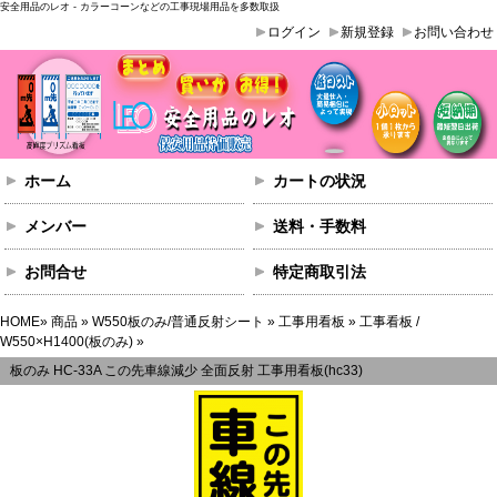
安全用品のレオ - カラーコーンなどの工事現場用品を多数取扱
ログイン
新規登録
お問い合わせ
ホーム
カートの状況
メンバー
送料・手数料
お問合せ
特定商取引法
HOME
»
商品
»
W550板のみ/普通反射シート
»
工事用看板
»
工事看板 /
W550×H1400(板のみ)
»
板のみ HC-33A この先車線減少 全面反射 工事用看板(hc33)