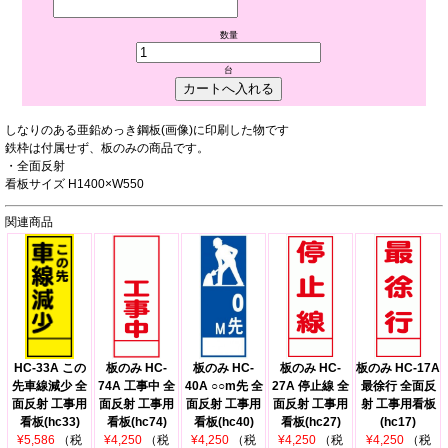
数量
台
しなりのある亜鉛めっき鋼板(画像)に印刷した物です
鉄枠は付属せず、板のみの商品です。
・全面反射
看板サイズ H1400×W550
関連商品
HC-33A この
板のみ HC-
板のみ HC-
板のみ HC-
板のみ HC-17A
先車線減少 全
74A 工事中 全
40A ○○m先 全
27A 停止線 全
最徐行 全面反
面反射 工事用
面反射 工事用
面反射 工事用
面反射 工事用
射 工事用看板
看板(hc33)
看板(hc74)
看板(hc40)
看板(hc27)
(hc17)
¥5,586
（税
¥4,250
（税
¥4,250
（税
¥4,250
（税
¥4,250
（税