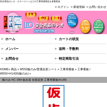
安全用品のレオ - カラーコーンなどの工事現場用品を多数取扱
ログイン
新規登録
お問い合わせ
ホーム
カートの状況
メンバー
送料・手数料
お問合せ
特定商取引法
HOME
»
商品
»
W550板のみ/普通反射シート
»
工事用看板
»
工事看板 /
W550×H1400(板のみ)
»
板のみ HC-39A 仮歩道 全面反射 工事用看板(hc39)