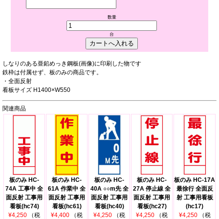
数量
台
しなりのある亜鉛めっき鋼板(画像)に印刷した物です
鉄枠は付属せず、板のみの商品です。
・全面反射
看板サイズ H1400×W550
関連商品
板のみ HC-
板のみ HC-
板のみ HC-
板のみ HC-
板のみ HC-17A
74A 工事中 全
61A 作業中 全
40A ○○m先 全
27A 停止線 全
最徐行 全面反
面反射 工事用
面反射 工事用
面反射 工事用
面反射 工事用
射 工事用看板
看板(hc74)
看板(hc61)
看板(hc40)
看板(hc27)
(hc17)
¥4,250
（税
¥4,400
（税
¥4,250
（税
¥4,250
（税
¥4,250
（税