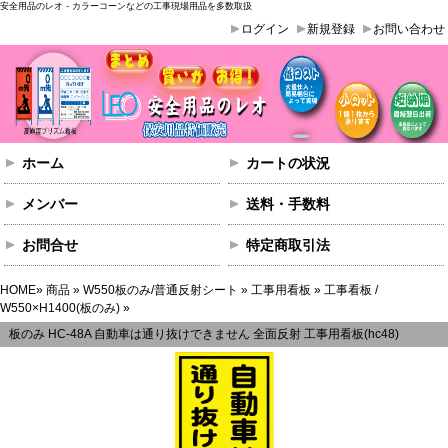
安全用品のレオ - カラーコーンなどの工事現場用品を多数取扱
ログイン
新規登録
お問い合わせ
ホーム
カートの状況
メンバー
送料・手数料
お問合せ
特定商取引法
HOME
»
商品
»
W550板のみ/普通反射シート
»
工事用看板
»
工事看板 /
W550×H1400(板のみ)
»
板のみ HC-48A 自動車は通り抜けできません 全面反射 工事用看板(hc48)