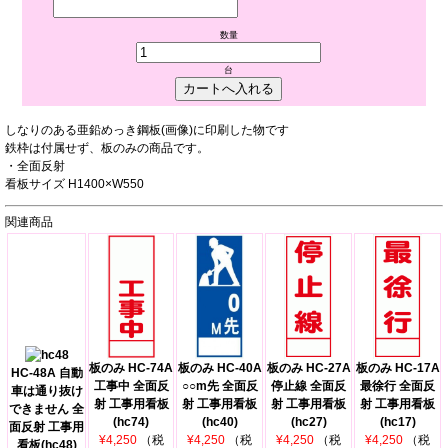
数量
台
しなりのある亜鉛めっき鋼板(画像)に印刷した物です
鉄枠は付属せず、板のみの商品です。
・全面反射
看板サイズ H1400×W550
関連商品
板のみ HC-74A
板のみ HC-40A
板のみ HC-27A
板のみ HC-17A
HC-48A 自動
工事中 全面反
○○m先 全面反
停止線 全面反
最徐行 全面反
車は通り抜け
射 工事用看板
射 工事用看板
射 工事用看板
射 工事用看板
できません 全
(hc74)
(hc40)
(hc27)
(hc17)
面反射 工事用
¥4,250
（税
¥4,250
（税
¥4,250
（税
¥4,250
（税
看板(hc48)