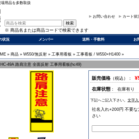
現場用品を多数取扱
お問い合わせ
カート状
※ 商品名または商品コードで検索できます
の状況
メンバー
送料・手数料
お
OME
»
商品
»
W550/無反射
»
工事用看板
»
工事看板 / W550×H1400
»
HC-49A 路肩注意 全面反射 工事用看板(hc49)
¥
販売価格
（税込）
：
在庫状態
： 在庫有り
下記へご記入下さい。
文字入
社名入れ+200円 不
さい