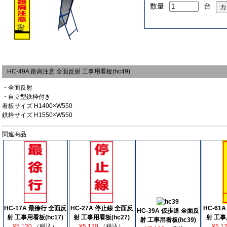
数量
台
HC-49A 路肩注意 全面反射 工事用看板(hc49)
・全面反射
・自立型鉄枠付き
看板サイズ H1400×W550
鉄枠サイズ H1550×W550
関連商品
HC-17A 最徐行 全面反
HC-27A 停止線 全面反
HC-61
HC-39A 仮歩道 全面反
射 工事用看板(hc17)
射 工事用看板(hc27)
射 工事
射 工事用看板(hc39)
¥5,120
（税込）
¥5,120
（税込）
¥5,1