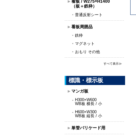
看板 / W275×H1400
（板＋鉄枠）
普通反射シート
看板周囲品
鉄枠
マグネット
おもり その他
すべて表示
標識・標示板
マンガ板
H300×W600
WB板 横長 / 小
H600×W300
WB板 縦長 / 小
単管バリケード用