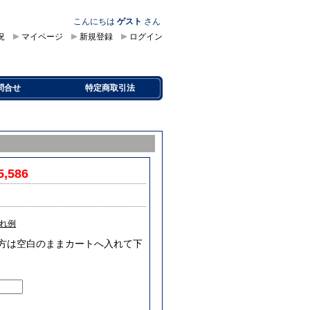
こんにちは
ゲスト
さん
況
マイページ
新規登録
ログイン
問合せ
特定商取引法
5,586
れ例
要な方は空白のままカートへ入れて下