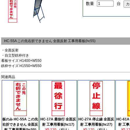
数量
台
HC-55A この先右折できません 全面反射 工事用看板(hc55)
・全面反射
・自立型鉄枠付き
看板サイズ H1400×W550
鉄枠サイズ H1550×W550
関連商品
板のみ HC-55A この先
HC-17A 最徐行 全面反
HC-27A 停止線 全面反
HC-61
右折できません 全面反
射 工事用看板(hc17)
射 工事用看板(hc27)
射 工事
射 工事用看板(hc55)
¥5,120
（税込）
¥5,120
（税込）
¥5,1