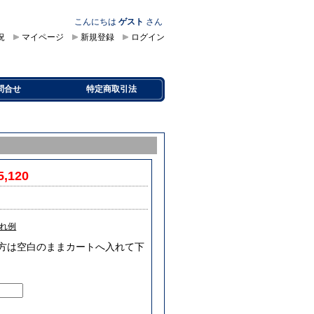
こんにちは
ゲスト
さん
況
マイページ
新規登録
ログイン
問合せ
特定商取引法
5,120
れ例
要な方は空白のままカートへ入れて下