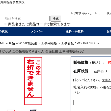
現場用品を多数取扱
お問い合わせ
カート状
※ 商品名または商品コードで検索できます
の状況
メンバー
送料・手数料
お
OME
»
商品
»
W550/無反射
»
工事用看板
»
工事看板 / W550×H1400
»
HC-55A この先右折できません 全面反射 工事用看板(hc55)
¥
販売価格
（税込）
：
在庫状態
： 在庫有り
下記へご記入下さい。
文字入
社名入れ+200円 不
さい