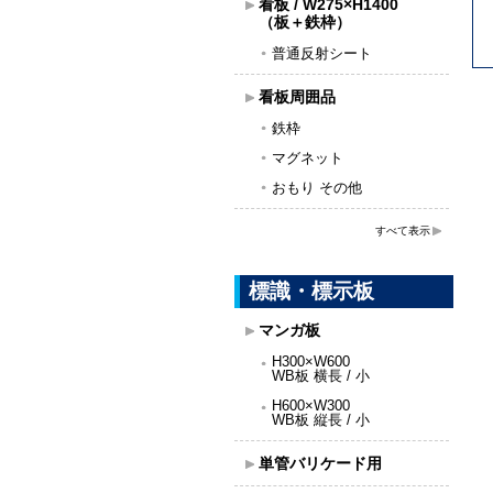
看板 / W275×H1400
（板＋鉄枠）
普通反射シート
看板周囲品
鉄枠
マグネット
おもり その他
すべて表示
標識・標示板
マンガ板
H300×W600
WB板 横長 / 小
H600×W300
WB板 縦長 / 小
単管バリケード用