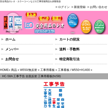
安全用品のレオ - カラーコーンなどの工事現場用品を多数取扱
ログイン
新規登録
お問い合わせ
ホーム
カートの状況
メンバー
送料・手数料
お問合せ
特定商取引法
HOME
»
商品
»
W550/無反射
»
工事用看板
»
工事看板 / W550×H1400
»
HC-58A 工事予告 全面反射 工事用看板(hc58)