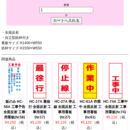
数量
台
・全面反射
・自立型鉄枠付き
看板サイズ H1400×W550
鉄枠サイズ H1550×W550
関連商品
板のみ HC-
HC-17A 最徐
HC-27A 停止
HC-61A 作業
HC-74A 工事中
58A 工事予告
行 全面反射 工
線 全面反射 工
中 全面反射 工
全面反射 工事
全面反射 工事
事用看板
事用看板
事用看板
用看板(hc74)
用看板(hc58)
(hc17)
(hc27)
(hc61)
¥5,120
（税
¥4,250
（税
¥5,120
（税
¥5,120
（税
¥5,120
（税
込）
込）
込）
込）
込）