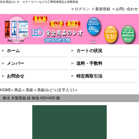
安全用品のレオ - カラーコーンなどの工事現場用品を多数取扱
ログイン
新規登録
お問い合わせ
ホーム
カートの状況
メンバー
送料・手数料
お問合せ
特定商取引法
HOME
»
商品
»
黒板
»
黒板/みどり(文字入り)
»
耐水 木製黒板 緑 無地 450×600 横