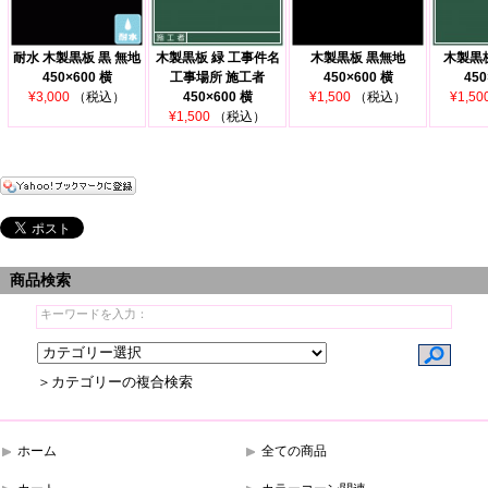
耐水 木製黒板 黒 無地
木製黒板 緑 工事件名
木製黒板 黒無地
木製黒板
450×600 横
工事場所 施工者
450×600 横
450
¥3,000
（税込）
450×600 横
¥1,500
（税込）
¥1,50
¥1,500
（税込）
商品検索
＞カテゴリーの複合検索
ホーム
全ての商品