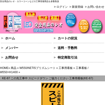
安全用品のレオ - カラーコーンなどの工事現場用品を多数取扱
ログイン
新規登録
お問い合わせ
ホーム
カートの状況
メンバー
送料・手数料
お問合せ
特定商取引法
HOME
»
商品
»
W550/NETISプリズムシート
»
工事用看板
»
工事看板 /
W550×H1400
»
KE-87 この先工事中 スピードダウン ご協力ください 工事用看板(KE-87)