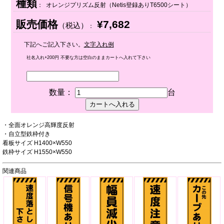
種類
： オレンジプリズム反射（Netis登録ありT6500シート）
販売価格
¥7,682
（税込）
：
下記へご記入下さい。
文字入れ例
社名入れ+200円 不要な方は空白のままカートへ入れて下さい
数量：
台
・全面オレンジ高輝度反射
・自立型鉄枠付き
看板サイズ H1400×W550
鉄枠サイズ H1550×W550
関連商品