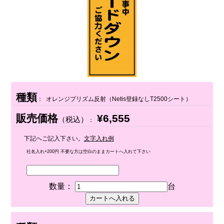
種類
： オレンジプリズム反射（Netis登録なしT2500シート）
販売価格
¥6,555
（税込）
：
下記へご記入下さい。
文字入れ例
社名入れ+200円 不要な方は空白のままカートへ入れて下さい
数量：
台