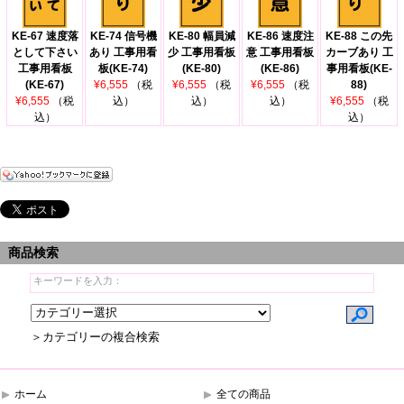
KE-67 速度落
KE-74 信号機
KE-80 幅員減
KE-86 速度注
KE-88 この先
として下さい
あり 工事用看
少 工事用看板
意 工事用看板
カーブあり 工
工事用看板
板(KE-74)
(KE-80)
(KE-86)
事用看板(KE-
(KE-67)
¥6,555
（税
¥6,555
（税
¥6,555
（税
88)
¥6,555
（税
込）
込）
込）
¥6,555
（税
込）
込）
商品検索
＞カテゴリーの複合検索
ホーム
全ての商品