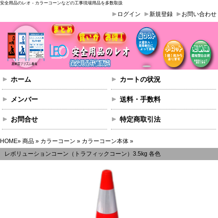
安全用品のレオ - カラーコーンなどの工事現場用品を多数取扱
ログイン
新規登録
お問い合わせ
ホーム
カートの状況
メンバー
送料・手数料
お問合せ
特定商取引法
HOME
»
商品
»
カラーコーン
»
カラーコーン本体
»
レボリューションコーン（トラフィックコーン）3.5kg 各色