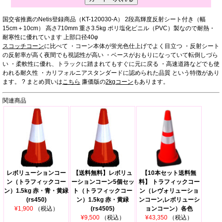
国交省推薦のNetis登録商品（KT-120030-A） 2段高輝度反射シート付き（幅
15cm＋10cm） 高さ710mm 重さ3.5kg ポリ塩化ビニル（PVC）製なので耐熱・
耐寒性に優れています 上部口径40φ
スコッチコーン
に比べて ・コーン本体が蛍光色仕上げでよく目立つ ・反射シート
の反射率が高く夜間でも視認性が高い ・ベースがおもりになっていて転倒しづら
い ・柔軟性に優れ、トラックに踏まれてもすぐに元に戻る ・高速道路などでも使
われる耐久性 ・カリフォルニアスタンダードに認められた品質 という特徴があり
ます。 ? まとめ買いは
こちら
廉価版の
2kgコーン
もあります。
関連商品
レボリューションコー
【送料無料】レボリュ
【10本セット送料無
ン（トラフィックコー
ーションコーン5個セッ
料】 トラフィックコー
ン）1.5kg 赤・青・黄緑
ト（トラフィックコー
ン（レヴォリューショ
(rs450)
ン）1.5kg 赤・黄緑
ンコーン,レボリューシ
¥1,900
（税込）
(rs4505)
ョンコーン）各色
¥9,500
（税込）
¥43,350
（税込）