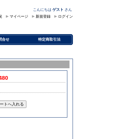
こんにちは
ゲスト
さん
況
マイページ
新規登録
ログイン
問合せ
特定商取引法
480