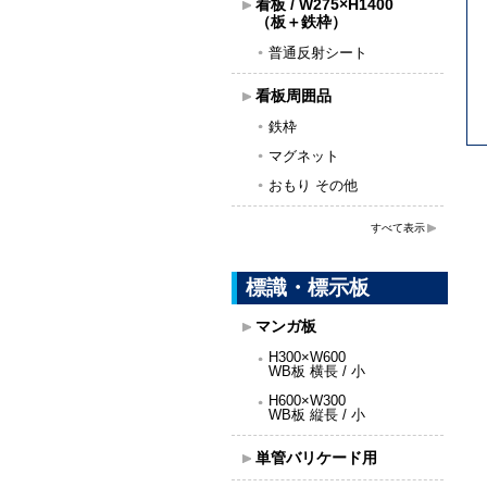
看板 / W275×H1400
（板＋鉄枠）
普通反射シート
看板周囲品
鉄枠
マグネット
おもり その他
すべて表示
標識・標示板
マンガ板
H300×W600
WB板 横長 / 小
H600×W300
WB板 縦長 / 小
単管バリケード用