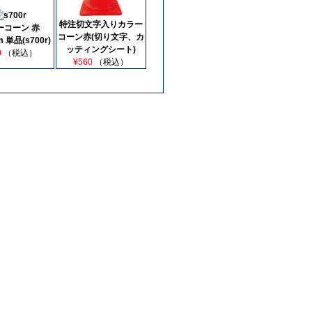
特注切文字入りカラー
ーコーン 赤
コーン赤(切り文字、カ
 単品(s700r)
ッティングシート)
0
（税込）
¥560
（税込）