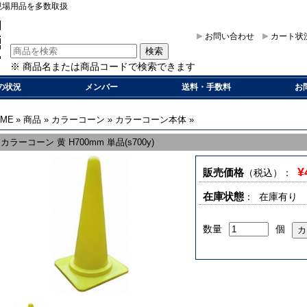
現場用品を多数取扱
お問い合わせ
カート状
※ 商品名または商品コードで検索できます
の状況
メンバー
送料・手数料
お
OME
»
商品
»
カラーコーン
»
カラーコーン本体
»
カラーコーン 黄 H700mm 単品(s700y)
¥
販売価格
（税込）
：
在庫状態
： 在庫有り
数量
個