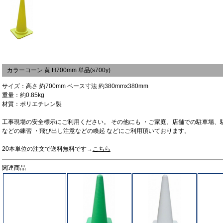
カラーコーン 黄 H700mm 単品(s700y)
サイズ：高さ 約700mm ベース寸法 約380mmx380mm
重量：約0.85kg
材質：ポリエチレン製
工事現場の安全標示にご利用ください。 その他にも ・ご家庭、店舗での駐車場、
などの練習 ・飛び出し注意などの喚起 などにご利用頂いております。
20本単位の注文で送料無料です→
こちら
関連商品