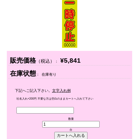
販売価格
¥5,841
（税込）
：
在庫状態
： 在庫有り
下記へご記入下さい。
文字入れ例
社名入れ+200円 不要な方は空白のままカートへ入れて下さい
数量
台