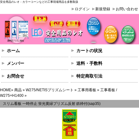
安全用品のレオ - カラーコーンなどの工事現場用品を多数取扱
ログイン
新規登録
お問い合わせ
ホーム
カートの状況
メンバー
送料・手数料
お問合せ
特定商取引法
HOME
»
商品
»
W275/NETISプリズムシート
»
工事用看板
»
工事看板 /
W275×H1400
»
スリム看板 一時停止 蛍光黄緑プリズム反射 鉄枠付(sap35)