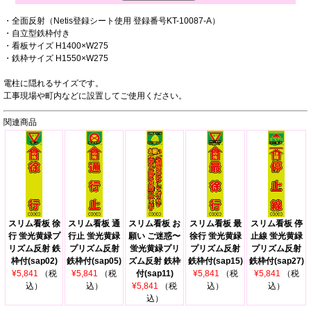
・全面反射（Netis登録シート使用 登録番号KT-10087-A）
・自立型鉄枠付き
・看板サイズ H1400×W275
・鉄枠サイズ H1550×W275
電柱に隠れるサイズです。
工事現場や町内などに設置してご使用ください。
関連商品
スリム看板 徐
スリム看板 通
スリム看板 お
スリム看板 最
スリム看板 停
行 蛍光黄緑プ
行止 蛍光黄緑
願い ご迷惑〜
徐行 蛍光黄緑
止線 蛍光黄緑
リズム反射 鉄
プリズム反射
蛍光黄緑プリ
プリズム反射
プリズム反射
枠付(sap02)
鉄枠付(sap05)
ズム反射 鉄枠
鉄枠付(sap15)
鉄枠付(sap27)
¥5,841
（税
¥5,841
（税
付(sap11)
¥5,841
（税
¥5,841
（税
込）
込）
¥5,841
（税
込）
込）
込）