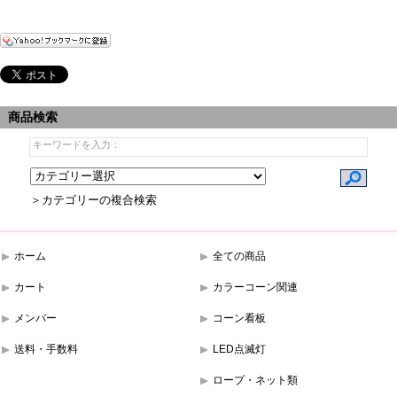
商品検索
＞カテゴリーの複合検索
ホーム
全ての商品
カート
カラーコーン関連
メンバー
コーン看板
送料・手数料
LED点滅灯
ロープ・ネット類