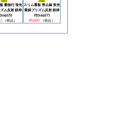
板 最徐行 蛍光
スリム看板 停止線 蛍光
ズム反射 鉄枠
黄緑プリズム反射 鉄枠
(sap15)
付(sap27)
41
（税込）
¥5,841
（税込）