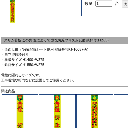
数量
台
スリム看板 この先 左によって 蛍光黄緑プリズム反射 鉄枠付(sap65)
・全面反射（Netis登録シート使用 登録番号KT-10087-A）
・自立型鉄枠付き
・看板サイズ H1400×W275
・鉄枠サイズ H1550×W275
電柱に隠れるサイズです。
工事現場や町内などに設置してご使用ください。
関連商品