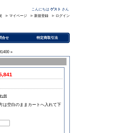
こんにちは
ゲスト
さん
況
マイページ
新規登録
ログイン
問合せ
特定商取引法
1400
»
5,841
れ例
要な方は空白のままカートへ入れて下