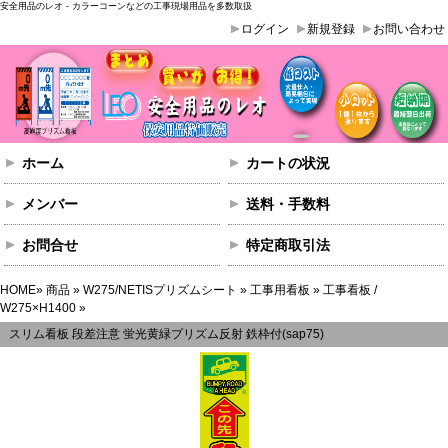
安全用品のレオ - カラーコーンなどの工事現場用品を多数取扱
ログイン
新規登録
お問い合わせ
ホーム
カートの状況
メンバー
送料・手数料
お問合せ
特定商取引法
HOME
»
商品
»
W275/NETISプリズムシート
»
工事用看板
»
工事看板 /
W275×H1400
»
スリム看板 段差注意 蛍光黄緑プリズム反射 鉄枠付(sap75)