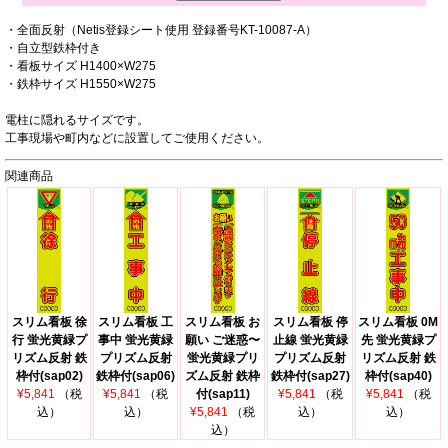
・全面反射（Netis登録シート使用 登録番号KT-10087-A）
・自立型鉄枠付き
・看板サイズ H1400×W275
・鉄枠サイズ H1550×W275
電柱に隠れるサイズです。
工事現場や町内などに設置してご使用ください。
関連商品
スリム看板 徐
スリム看板 工
スリム看板 お
スリム看板 停
スリム看板 0M
行 蛍光黄緑プ
事中 蛍光黄緑
願い ご迷惑〜
止線 蛍光黄緑
先 蛍光黄緑プ
リズム反射 鉄
プリズム反射
蛍光黄緑プリ
プリズム反射
リズム反射 鉄
枠付(sap02)
鉄枠付(sap06)
ズム反射 鉄枠
鉄枠付(sap27)
枠付(sap40)
¥5,841
（税
¥5,841
（税
付(sap11)
¥5,841
（税
¥5,841
（税
込）
込）
¥5,841
（税
込）
込）
込）