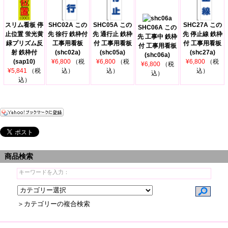
スリム看板 停
SHC02A この
SHC05A この
SHC27A この
SHC06A この
止位置 蛍光黄
先 徐行 鉄枠付
先 通行止 鉄枠
先 停止線 鉄枠
先 工事中 鉄枠
緑プリズム反
工事用看板
付 工事用看板
付 工事用看板
付 工事用看板
射 鉄枠付
(shc02a)
(shc05a)
(shc27a)
(shc06a)
(sap10)
¥6,800
（税
¥6,800
（税
¥6,800
（税
¥6,800
（税
¥5,841
（税
込）
込）
込）
込）
込）
商品検索
＞カテゴリーの複合検索