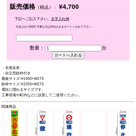
販売価格
¥4,700
（税込）
：
下記へご記入下さい。
文字入れ例
社名入れ+200円 不要な方は空白のままカートへ入れて下さい
数量：
台
・全面反射
・自立型鉄枠付き
看板サイズ H1400×W275
鉄枠サイズ H1550×W275
電柱に隠れるサイズです。
工事現場や町内などに設置してご使用ください。
関連商品