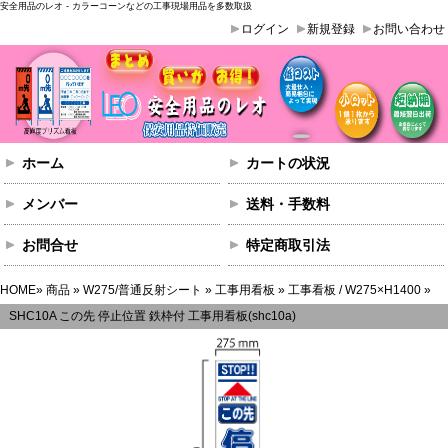
安全用品のレオ - カラーコーンなどの工事現場用品を多数取扱
ログイン
新規登録
お問い合わせ
ホーム
カートの状況
メンバー
送料・手数料
お問合せ
特定商取引法
HOME
»
商品
»
W275/普通反射シート
»
工事用看板
»
工事看板 / W275×H1400
»
SHC10A この先 停止位置 鉄枠付 工事用看板(shc10a)