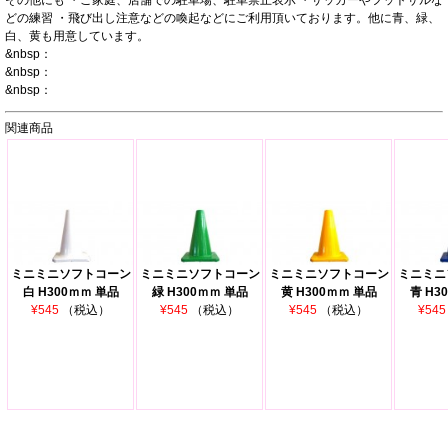
その他にも ・ご家庭、店舗での駐車場、駐車禁止表示 ・サッカーやフットサルな
どの練習 ・飛び出し注意などの喚起などにご利用頂いております。他に青、緑、
白、黄も用意しています。
&nbsp：
&nbsp：
&nbsp：
関連商品
ミニミニソフトコーン
ミニミニソフトコーン
ミニミニソフトコーン
ミニミニ
白 H300ｍｍ 単品
緑 H300ｍｍ 単品
黄 H300ｍｍ 単品
青 H3
¥545
（税込）
¥545
（税込）
¥545
（税込）
¥54