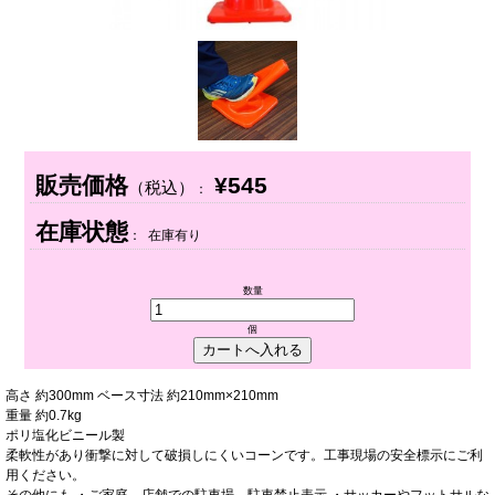
販売価格
¥545
（税込）
：
在庫状態
： 在庫有り
数量
個
高さ 約300mm ベース寸法 約210mm×210mm
重量 約0.7kg
ポリ塩化ビニール製
柔軟性があり衝撃に対して破損しにくいコーンです。工事現場の安全標示にご利
用ください。