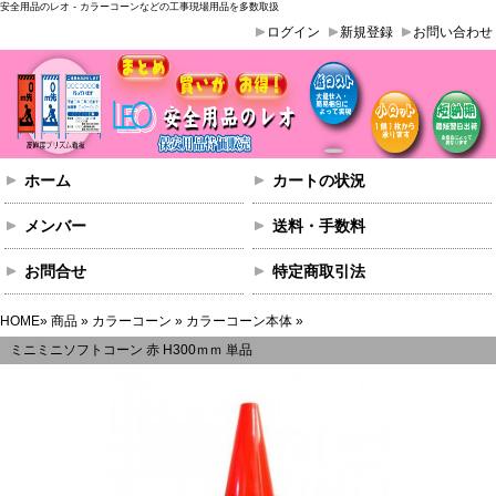
安全用品のレオ - カラーコーンなどの工事現場用品を多数取扱
ログイン
新規登録
お問い合わせ
ホーム
カートの状況
メンバー
送料・手数料
お問合せ
特定商取引法
HOME
»
商品
»
カラーコーン
»
カラーコーン本体
»
ミニミニソフトコーン 赤 H300ｍｍ 単品