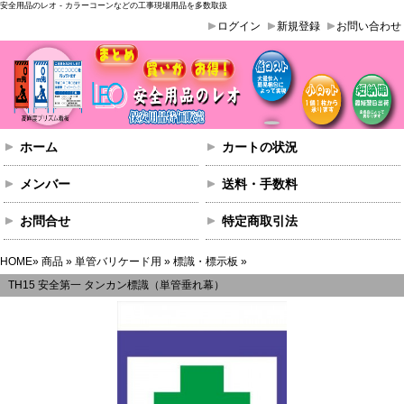
安全用品のレオ - カラーコーンなどの工事現場用品を多数取扱
ログイン
新規登録
お問い合わせ
ホーム
カートの状況
メンバー
送料・手数料
お問合せ
特定商取引法
HOME
»
商品
»
単管バリケード用
»
標識・標示板
»
TH15 安全第一 タンカン標識（単管垂れ幕）