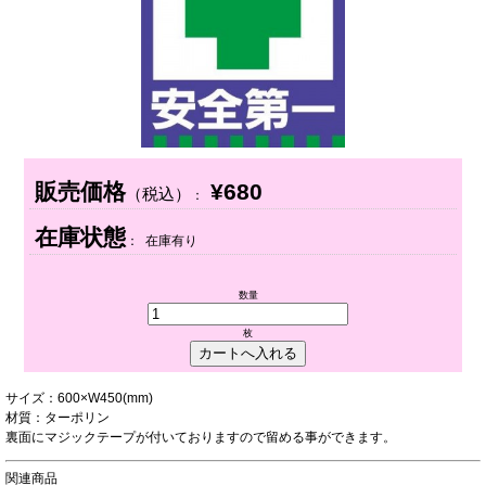
販売価格
¥680
（税込）
：
在庫状態
： 在庫有り
数量
枚
サイズ：600×W450(mm)
材質：ターポリン
裏面にマジックテープが付いておりますので留める事ができます。
関連商品