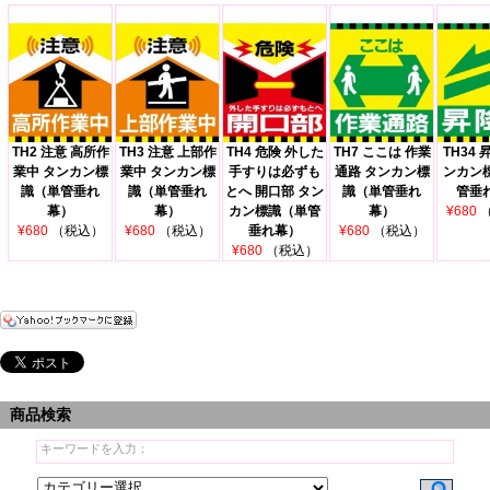
TH2 注意 高所作
TH3 注意 上部作
TH4 危険 外した
TH7 ここは 作業
TH34 
業中 タンカン標
業中 タンカン標
手すりは必ずも
通路 タンカン標
ンカン
識（単管垂れ
識（単管垂れ
とへ 開口部 タン
識（単管垂れ
管垂
幕）
幕）
カン標識（単管
幕）
¥680
¥680
（税込）
¥680
（税込）
垂れ幕）
¥680
（税込）
¥680
（税込）
商品検索