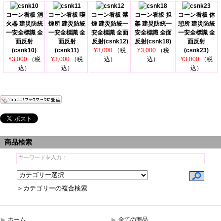
コーン看板 消
コーン看板 喫
コーン看板 禁
コーン看板 担
コーン看板 休
火器 建災防統
煙所 建災防統
煙 建災防統一
架 建災防統一
憩所 建災防統
一安全標識 全
一安全標識 全
安全標識 全面
安全標識 全面
一安全標識 全
面反射
面反射
反射(csnk12)
反射(csnk18)
面反射
(csnk10)
(csnk11)
¥3,000
（税
¥3,000
（税
(csnk23)
¥3,000
（税
¥3,000
（税
込）
込）
¥3,000
（税
込）
込）
込）
商品検索
＞カテゴリーの複合検索
ホーム
全ての商品