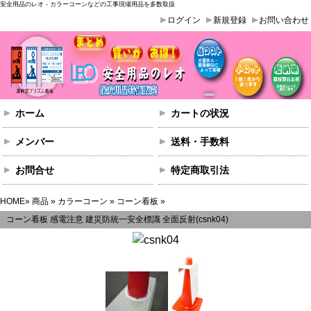
安全用品のレオ - カラーコーンなどの工事現場用品を多数取扱
ログイン
新規登録
お問い合わせ
ホーム
カートの状況
メンバー
送料・手数料
お問合せ
特定商取引法
HOME
»
商品
»
カラーコーン
»
コーン看板
»
コーン看板 感電注意 建災防統一安全標識 全面反射(csnk04)