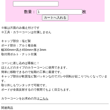
数量：
枚
※板は片面のみ備え付けです
※工具・カラーコーンは付属しません
キャップ部分：塩ビ製
ボード部分：アルミ複合板
幅300mm×高さ450mm×厚さ3mm
取付用ボルト・ナット付属
コーンに差し込めば看板に！
ほとんどのタイプのカラーコーンに使用できます。
簡単に移動できるので短期の工事に最適です。
キャップ部分が軟質塩ビ製パッキンなのでズレや回転が起こりづらくなっていま
す。
取り外しもワンタッチで可能です。
ボードが全面反射するので夜間でもよく目立ちます。
カラーコーンをお求めの方は
こちら
関連商品