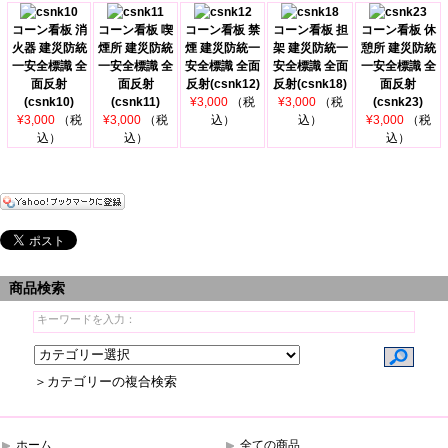
コーン看板 消
コーン看板 喫
コーン看板 禁
コーン看板 担
コーン看板 休
火器 建災防統
煙所 建災防統
煙 建災防統一
架 建災防統一
憩所 建災防統
一安全標識 全
一安全標識 全
安全標識 全面
安全標識 全面
一安全標識 全
面反射
面反射
反射(csnk12)
反射(csnk18)
面反射
(csnk10)
(csnk11)
¥3,000
（税
¥3,000
（税
(csnk23)
¥3,000
（税
¥3,000
（税
込）
込）
¥3,000
（税
込）
込）
込）
商品検索
＞カテゴリーの複合検索
ホーム
全ての商品