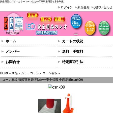
安全用品のレオ - カラーコーンなどの工事現場用品を多数取扱
ログイン
新規登録
お問い合わせ
ホーム
カートの状況
メンバー
送料・手数料
お問合せ
特定商取引法
HOME
»
商品
»
カラーコーン
»
コーン看板
»
コーン看板 積載荷重 建災防統一安全標識 全面反射(csnk09)