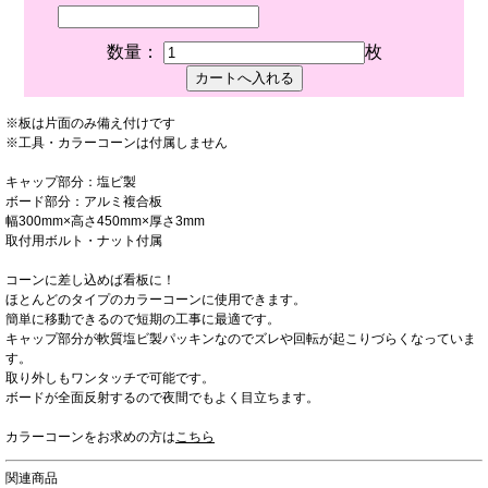
数量：
枚
※板は片面のみ備え付けです
※工具・カラーコーンは付属しません
キャップ部分：塩ビ製
ボード部分：アルミ複合板
幅300mm×高さ450mm×厚さ3mm
取付用ボルト・ナット付属
コーンに差し込めば看板に！
ほとんどのタイプのカラーコーンに使用できます。
簡単に移動できるので短期の工事に最適です。
キャップ部分が軟質塩ビ製パッキンなのでズレや回転が起こりづらくなっていま
す。
取り外しもワンタッチで可能です。
ボードが全面反射するので夜間でもよく目立ちます。
カラーコーンをお求めの方は
こちら
関連商品