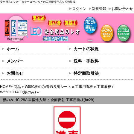
安全用品のレオ - カラーコーンなどの工事現場用品を多数取扱
ログイン
新規登録
お問い合わせ
ホーム
カートの状況
メンバー
送料・手数料
お問合せ
特定商取引法
HOME
»
商品
»
W550板のみ/普通反射シート
»
工事用看板
»
工事看板 /
W550×H1400(板のみ)
»
板のみ HC-29A 車輌進入禁止 全面反射 工事用看板(hc29)