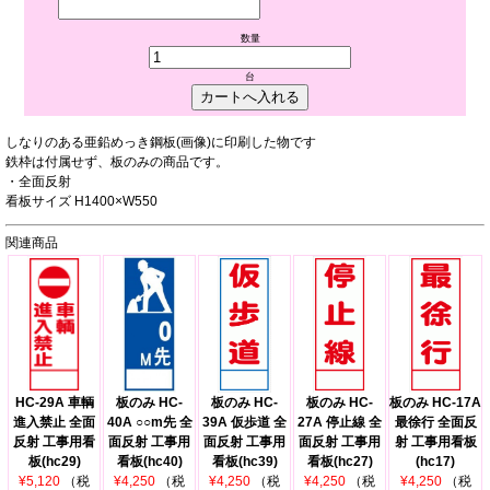
数量
台
しなりのある亜鉛めっき鋼板(画像)に印刷した物です
鉄枠は付属せず、板のみの商品です。
・全面反射
看板サイズ H1400×W550
関連商品
HC-29A 車輌
板のみ HC-
板のみ HC-
板のみ HC-
板のみ HC-17A
進入禁止 全面
40A ○○m先 全
39A 仮歩道 全
27A 停止線 全
最徐行 全面反
反射 工事用看
面反射 工事用
面反射 工事用
面反射 工事用
射 工事用看板
板(hc29)
看板(hc40)
看板(hc39)
看板(hc27)
(hc17)
¥5,120
（税
¥4,250
（税
¥4,250
（税
¥4,250
（税
¥4,250
（税