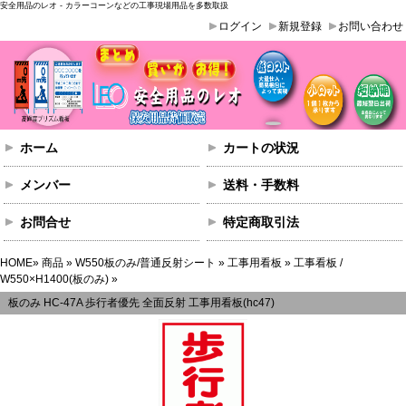
安全用品のレオ - カラーコーンなどの工事現場用品を多数取扱
ログイン
新規登録
お問い合わせ
ホーム
カートの状況
メンバー
送料・手数料
お問合せ
特定商取引法
HOME
»
商品
»
W550板のみ/普通反射シート
»
工事用看板
»
工事看板 /
W550×H1400(板のみ)
»
板のみ HC-47A 歩行者優先 全面反射 工事用看板(hc47)