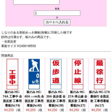
数量
台
しなりのある亜鉛めっき鋼板(画像)に印刷した物です
鉄枠は付属せず、板のみの商品です。
・全面反射
看板サイズ H1400×W550
関連商品
板のみ HC-
板のみ HC-
板のみ HC-
板のみ HC-
板のみ HC-17A
74A 工事中 全
40A ○○m先 全
39A 仮歩道 全
27A 停止線 全
最徐行 全面反
面反射 工事用
面反射 工事用
面反射 工事用
面反射 工事用
射 工事用看板
看板(hc74)
看板(hc40)
看板(hc39)
看板(hc27)
(hc17)
¥4,250
（税
¥4,250
（税
¥4,250
（税
¥4,250
（税
¥4,250
（税