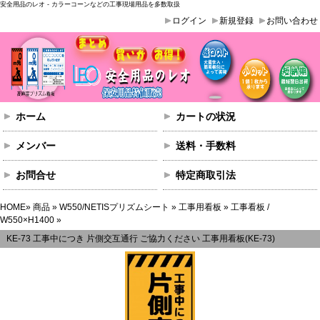
安全用品のレオ - カラーコーンなどの工事現場用品を多数取扱
ログイン
新規登録
お問い合わせ
ホーム
カートの状況
メンバー
送料・手数料
お問合せ
特定商取引法
HOME
»
商品
»
W550/NETISプリズムシート
»
工事用看板
»
工事看板 /
W550×H1400
»
KE-73 工事中につき 片側交互通行 ご協力ください 工事用看板(KE-73)