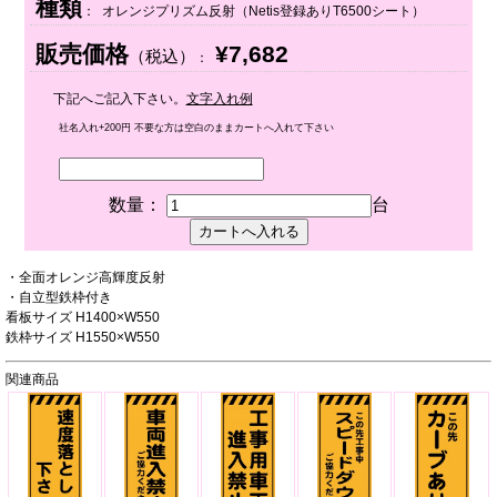
種類
： オレンジプリズム反射（Netis登録ありT6500シート）
販売価格
¥7,682
（税込）
：
下記へご記入下さい。
文字入れ例
社名入れ+200円 不要な方は空白のままカートへ入れて下さい
数量：
台
・全面オレンジ高輝度反射
・自立型鉄枠付き
看板サイズ H1400×W550
鉄枠サイズ H1550×W550
関連商品