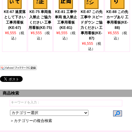
KE-67 速度落
KE-75 車両進
KE-81 工事中
KE-87 この先
KE-88 この先
として下さい
入禁止 ご協力
車両 進入禁止
工事中 スピー
カーブあり 工
工事用看板
ください 工事
工事用看板
ドダウン ご協
事用看板(KE-
(KE-67)
用看板(KE-75)
(KE-81)
力ください 工
88)
¥6,555
（税
¥6,555
（税
¥6,555
（税
事用看板(KE-
¥6,555
（税
込）
込）
込）
87)
込）
¥6,555
（税
込）
商品検索
＞カテゴリーの複合検索