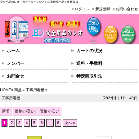
安全用品のレオ - カラーコーンなどの工事現場用品を多数取扱
ログイン
新規登録
お問い合わせ
ホーム
カートの状況
メンバー
送料・手数料
お問合せ
特定商取引法
HOME
»
商品
»
工事用看板
»
工事用看板
[282件中] 1件 - 40件
新着
価格が高い
価格が安い
1
2
3
4
5
6
…
8
次へ »