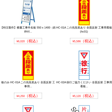
【特注製作】横書工事件名板 550 x 1400（鉄
HC-01A この先段差あり 全面反射 工事用看板
枠付...
(hc01)
（税込）
（税込）
¥6,020
¥5,586
板のみ HC-01A この先段差あり 全面反射 工
HC-02A 徐行ご協力ください 全面反射 工事用
事用...
看板...
（税込）
（税込）
¥4,250
¥5,120