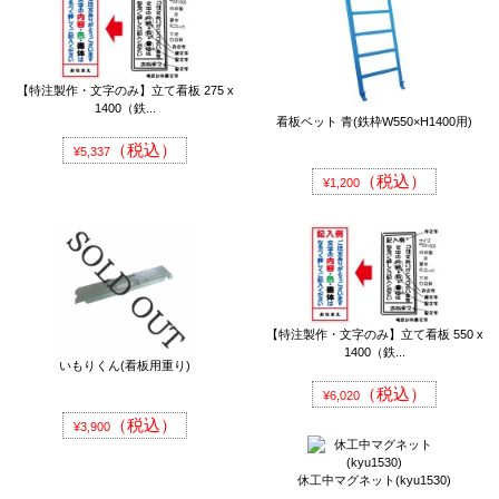
【特注製作・文字のみ】立て看板 275 x
1400（鉄...
看板ベット 青(鉄枠W550×H1400用)
（税込）
¥5,337
（税込）
¥1,200
【特注製作・文字のみ】立て看板 550 x
1400（鉄...
いもりくん(看板用重り)
（税込）
¥6,020
（税込）
¥3,900
休工中マグネット(kyu1530)