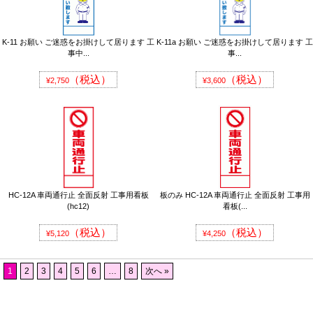
K-11 お願い ご迷惑をお掛けして居ります 工
K-11a お願い ご迷惑をお掛けして居ります 工
事中...
事...
（税込）
（税込）
¥2,750
¥3,600
HC-12A 車両通行止 全面反射 工事用看板
板のみ HC-12A 車両通行止 全面反射 工事用
(hc12)
看板(...
（税込）
（税込）
¥5,120
¥4,250
1
2
3
4
5
6
…
8
次へ »