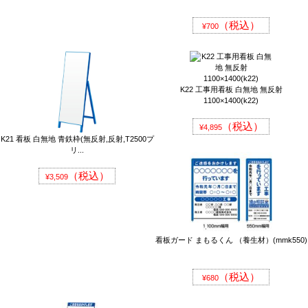
（税込）
¥700
K22 工事用看板 白無地 無反射
1100×1400(k22)
（税込）
¥4,895
K21 看板 白無地 青鉄枠(無反射,反射,T2500プ
リ...
（税込）
¥3,509
看板ガード まもるくん （養生材）(mmk550)
（税込）
¥680